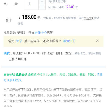
5台以上有优惠
数量
174.00
50台以上单价
元
183.00
元
含税运，1%增值税普通发票，请在
个人中心
申请
合计
开具
批量采购与贴牌，请在
合作中心
咨询
×
需要
登录
后才能操作，还没有帐号？
极速注册
现货
，
每天的14:00 - 16:00（非法定节假日）发货，
紧急情况，请联系客服
3104
已售
件
友友物联
免费提供
全程技术指导：从选型、对接，到走线、安装、调试，
请随
时联系工程师
。
本产品开放HTTP接口，适用于任何支持HTTP请求的编程语言。 接口简单、清
晰、友好，仅需在接口携带签名、以及设备ID，即可向设备下发命令。 支持接
入任何形式的软件项目：Web、APP / 小程序、窗体软件、以及SaaS / 低代码
等平台。