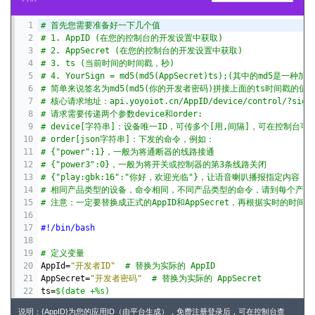
1
# 首先您需要准备好一下几个值
2
# 1. AppID (在您的控制台的开发设置中获取)
3
# 2. AppSecret (在您的控制台的开发设置中获取)
4
# 3. ts (当前时间的时间戳，秒)
5
# 4. YourSign = md5(md5(AppSecret)ts);(其中的md
6
# 简单来说签名为md5(md5(你的开发者密码)拼接上面的ts时间戳的
7
# 核心请求地址：api.yoyoiot.cn/AppID/device/control/?sign=
8
# 请求需要传递两个参数device和order:
9
# device[字符串]：设备唯一ID，可传多个[用,间隔]，可在控制台
10
# order[json字符串]：下发的命令，例如：
11
# {"power":1}，一般为将通断器的线路接通
12
# {"power3":0}，一般为将开关或控制器的第3条线路关闭
13
# {"play:gbk:16":"你好，欢迎光临"}，让语音喇叭播报指定内容
14
# 相同产品类型的设备，命令相同，不同产品类型的命令，请到每个产品
15
# 注意：一定要替换成正式的AppID和AppSecret，再根据实时的时间戳
16
17
#!/bin/bash
18
19
# 定义变量
20
AppId
=
"开发者ID"
# 替换为实际的 AppID
21
AppSecret
=
"开发者密码"
# 替换为实际的 AppSecret
22
ts
=
$(date +%s)
23
sign
=
$(echo -n $(echo -n 
$AppSecret
 | md5sum | awk '{pr
说明：{AppID}为您的应用ID（由平台生成），免费注册登录后，可在控制台查