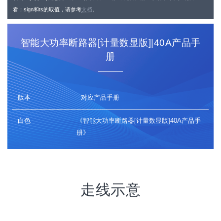
24
看；sign和ts的取值，请参考
25
url
=
"https://api.yoyoiot.cn/
文档
。
${AppId}
/device/control/?si
26
27
# 请求体数据
28
device
=
"1878"
# 替换为实际的设备 ID ；可传多个[用,间隔]
智能大功率断路器[计量数显版]|40A产品手
29
order
=
'{"power1":1}'
# 替换为实际的命令
30
册
31
# 构建请求体
32
postData
=
"{\"device\": \"
$device
\", \"order\": 
$order
}"
33
34
# 发送请求并获取响应
版本
对应产品手册
35
response
=
$(curl -s -X POST "
$url
" \
36
               -H "Content-Type: application/json" \
37
               -d "
$postData
")
白色
《智能大功率断路器[计量数显版]40A产品手
38
册》
39
# 输出响应
40
echo
"
$response
"
走线示意