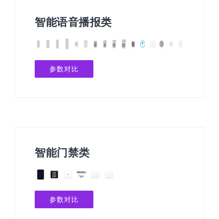
智能语音播报类
参数对比
智能门禁类
参数对比