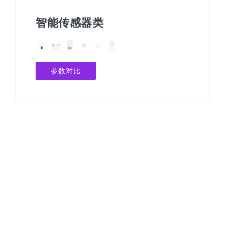
智能传感器类
参数对比