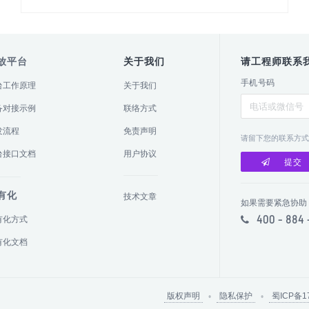
放平台
关于我们
请工程师联系
手机号码
台工作原理
关于我们
备对接示例
联络方式
发流程
免责声明
请留下您的联系方式
台接口文档
用户协议
提交
有化
技术文章
如果需要紧急协助
400 - 884 
有化方式
有化文档
版权声明
隐私保护
蜀ICP备17