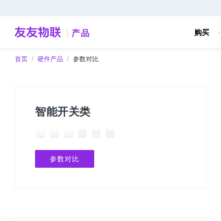
购买
产品
首页
硬件产品
参数对比
智能开关类
参数对比