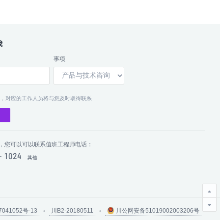
我
事项
，对应的工作人员将与您及时取得联系
，您可以可以联系值班工程师电话：
- 1024
其他
041052号-13
川B2-20180511
川公网安备51019002003206号