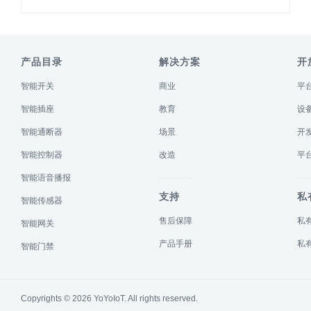
产品目录
解决方案
开
智能开关
商业
平
智能插座
教育
设
智能通断器
场景
开
智能控制器
改造
平
智能语音播报
支持
私
智能传感器
售后保障
私
智能网关
产品手册
私
智能门禁
Copyrights © 2026
YoYoIoT
. All rights reserved.