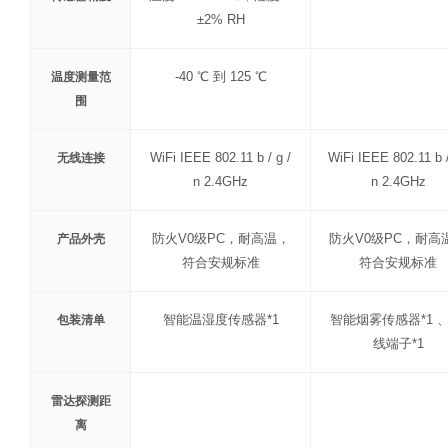
±2% RH
-40 ℃ 到 125 ℃
温度测量范
围
WiFi IEEE 802.11 b / g /
WiFi IEEE 802.11 b /
无线连接
n 2.4GHz
n 2.4GHz
防火V0级PC，耐高温，
防火V0级PC，耐高
产品外壳
符合安规标准
符合安规标准
智能温湿度传感器*1
智能烟雾传感器*1 、
包装清单
线端子*1
雷达探测距
离