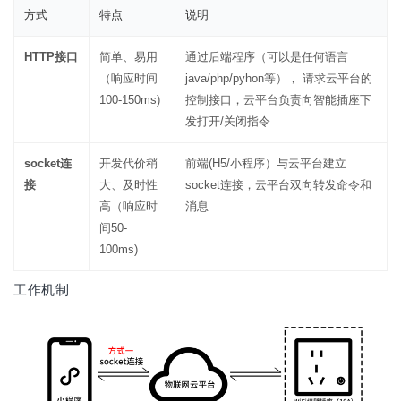
方式
特点
说明
HTTP接口
简单、易用
通过后端程序（可以是任何语言
（响应时间
java/php/pyhon等）， 请求云平台的
100-150ms)
控制接口，云平台负责向智能插座下
发打开/关闭指令
socket连
开发代价稍
前端(H5/小程序）与云平台建立
接
大、及时性
socket连接，云平台双向转发命令和
高（响应时
消息
间50-
100ms)
工作机制