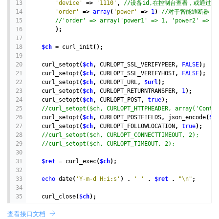
13
'device'
=>
'1110'
, 
//设备id,在控制台查看，或通过
14
'order'
=>
array
(
'power'
=>
1
) 
//对于智能通断器，
15
//'order' => array('power1' => 1, 'power
16
);
17
18
$ch
=
curl_init
();
19
20
curl_setopt
(
$ch
, 
CURLOPT_SSL_VERIFYPEER
, 
FALSE
);
21
curl_setopt
(
$ch
, 
CURLOPT_SSL_VERIFYHOST
, 
FALSE
);
22
curl_setopt
(
$ch
, 
CURLOPT_URL
, 
$url
);
23
curl_setopt
(
$ch
, 
CURLOPT_RETURNTRANSFER
, 
1
);
24
curl_setopt
(
$ch
, 
CURLOPT_POST
, 
true
);
25
//curl_setopt($ch, CURLOPT_HTTPHEADER, array('Conte
26
curl_setopt
(
$ch
, 
CURLOPT_POSTFIELDS
, 
json_encode
(
$d
27
curl_setopt
(
$ch
, 
CURLOPT_FOLLOWLOCATION
, 
true
);
28
//curl_setopt($ch, CURLOPT_CONNECTTIMEOUT, 2);
29
//curl_setopt($ch, CURLOPT_TIMEOUT, 2);
30
31
$ret
=
curl_exec
(
$ch
);
32
33
echo
date
(
'Y-m-d H:i:s'
) . 
' '
 . 
$ret
 . 
"\n"
;
34
35
curl_close
(
$ch
);
查看接口文档