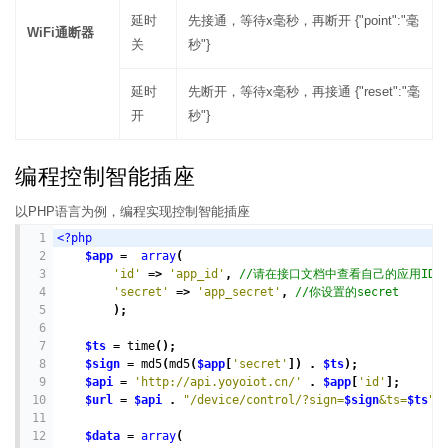
延时
先接通，等待x毫秒，再断开 {"point":"毫
WiFi通断器
关
秒"}
延时
先断开，等待x毫秒，再接通 {"reset":"毫
开
秒"}
编程控制智能插座
以PHP语言为例，编程实现控制智能插座
1
<?php
2
$app
=
array
(
3
'id'
=>
'app_id'
, 
//请在接口文档中查看自己的应用ID
4
'secret'
=>
'app_secret'
, 
//你设置的secret
5
);
6
7
$ts
=
time
();
8
$sign
=
md5
(
md5
(
$app
[
'secret'
]) . 
$ts
);
9
$api
=
'http://api.yoyoiot.cn/'
 . 
$app
[
'id'
];
10
$url
=
$api
 . 
"/device/control/?sign=
$sign
&ts=
$ts
"
;
11
12
$data
=
array
(