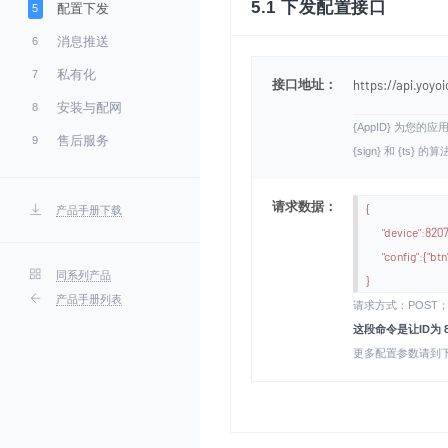
5.1 下发配置接口
配置下发
5
消息推送
6
私有化
7
接口地址：
https://api.yoyo
安装与配网
8
{AppID} 为您的
售后服务
9
{sign} 和 {ts
请求数据：
{

产品手册下载
	"device":820720,

	"config":{"btn":"volume"}

同系列产品
}
产品手册列表
请求方式：POST
这段命令是让ID为 8
更多配置参数请到