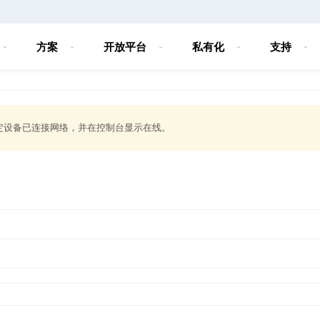
方案
开放平台
私有化
支持
定设备已连接网络，并在控制台显示在线。