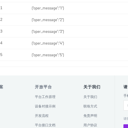
1
{"oper_message":"1"}
2
{"oper_message":"2"}
3
{"oper_message":"3"}
4
{"oper_message":"4"}
5
{"oper_message":"5"}
案
开放平台
关于我们
请
手
平台工作原理
关于我们
设备对接示例
联络方式
开发流程
免责声明
请
平台接口文档
用户协议