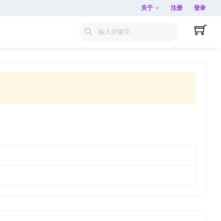
关于
注册
登录
输入关键字.