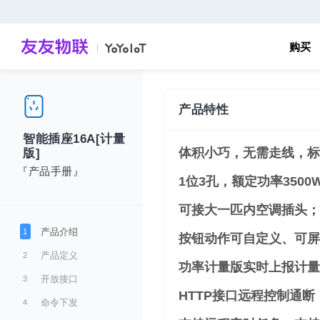
购买
产品特性
智能插座16A[计量
体积小巧，无需走线，标准
版]
『产品手册』
1位3孔，额定功率3500
可接大一匹内空调插头；
产品介绍
1
按钮动作可自定义、可屏
产品定义
2
功率计量版实时上报计量
开放接口
3
HTTP接口远程控制通断
命令下发
4