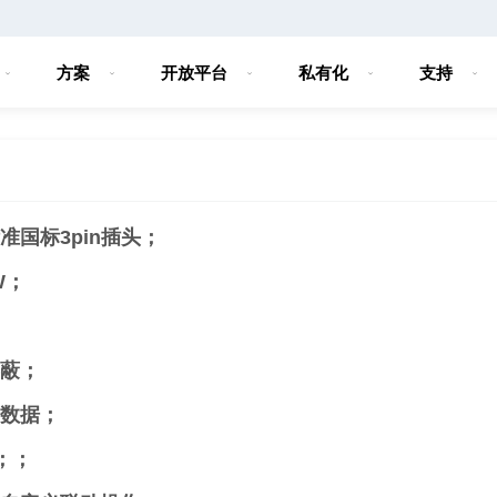
方案
开放平台
私有化
支持
国标3pin插头；
W；
蔽；
数据；
；；