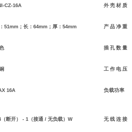
I-CZ-16A
外壳材质
：51mm；长：64mm；厚：54mm
产品净重
色
插孔数量
铜
工作电压
AX 16A
负载功率
.4（断开） - 1（接通 / 无负载）W
无线连接