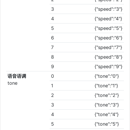
3
{"speed":"3"}
4
{"speed":"4"}
5
{"speed":"5"}
6
{"speed":"6"}
7
{"speed":"7"}
8
{"speed":"8"}
9
{"speed":"9"}
语音语调
0
{"tone":"0"}
tone
1
{"tone":"1"}
2
{"tone":"2"}
3
{"tone":"3"}
4
{"tone":"4"}
5
{"tone":"5"}