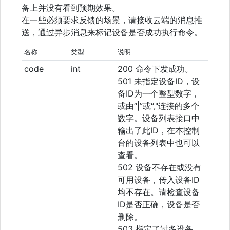
备上并没有看到预期效果。
在一些必须要求反馈的场景，请接收云端的消息推
送，通过异步消息来标记设备是否成功执行命令。
名称
类型
说明
code
int
200 命令下发成功。
501 未指定设备ID，设
备ID为一个整型数字，
或由“|”或“,"连接的多个
数字。设备列表接口中
输出了此ID，在本控制
台的设备列表中也可以
查看。
502 设备不存在或没有
可用设备，传入设备ID
均不存在。请检查设备
ID是否正确，设备是否
删除。
503 指定了过多设备，