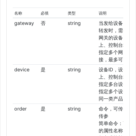
名称
必填
类型
说明
gateway
否
string
当发给设备的命
转发时，需要指
网关的设备ID，
上、控制台均可
指定多个网关时请用
接，最多可以同
device
是
string
设备ID，设备唯
上、控制台均可
指定多台设备时请
指定多个设备时
同一类产品，但
order
是
string
命令，可传JSO
传参
简单命令：可直接
的属性名称=属