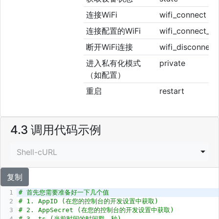
连接WiFi
wifi_connect
连接配置的WiFi
wifi_connect_mu
断开WiFi连接
wifi_disconnect
进入私有化模式
private
（如配置）
重启
restart
4.3 调用代码示例
Shell-cURL
复制
1
# 首先您需要准备好一下几个值
2
# 1. AppID (在您的控制台的开发设置中获取)
3
# 2. AppSecret (在您的控制台的开发设置中获取)
4
# 3. ts (当前时间的时间戳，秒)