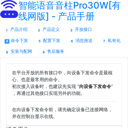
智能语音音柱Pro30W[有
线网版] - 产品手册
产品介绍
产品定义
开放接口
1
2
3
命令下发
配置下发
消息推送
私有化
4
5
6
7
安装与配网
售后服务
8
9
在平台开放的所有接口中，向设备下发命令是最核
心、也是最常用的命令。
初次接入设备时，也建议先实现 “
向设备下发命令
”
，再通过其他接口实现另外的功能。
在向设备下发命令前，请先确定设备已连接网络，
并在控制台显示在线。