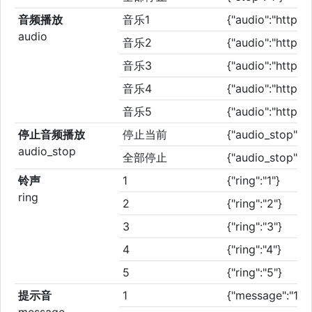
音频播放
音乐1
{"audio":"http:
audio
音乐2
{"audio":"http:
音乐3
{"audio":"http:
音乐4
{"audio":"http:
音乐5
{"audio":"http:
停止音频播放
停止当前
{"audio_stop":"0
audio_stop
全部停止
{"audio_stop":"1
铃声
1
{"ring":"1"}
ring
2
{"ring":"2"}
3
{"ring":"3"}
4
{"ring":"4"}
5
{"ring":"5"}
提示音
1
{"message":"1"}
message