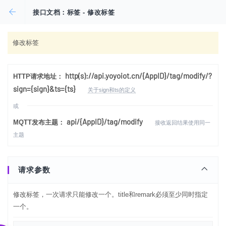
接口文档：标签 - 修改标签
修改标签
http(s)://api.yoyoiot.cn/{AppID}/tag/modify/?
HTTP请求地址：
sign={sign}&ts={ts}
关于sign和ts的定义
或
api/{AppID}/tag/modify
MQTT发布主题：
接收返回结果使用同一
主题
请求参数
修改标签，一次请求只能修改一个。title和remark必须至少同时指定
一个。