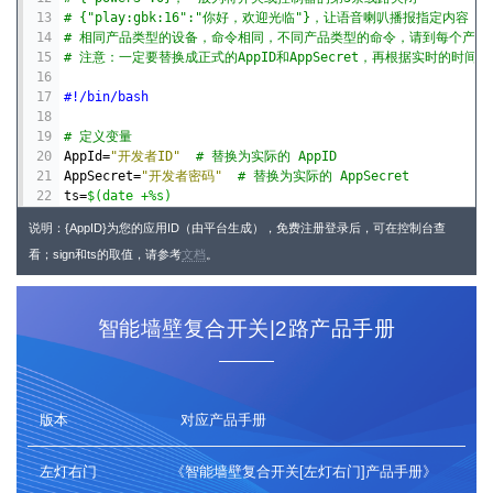
13
# {"play:gbk:16":"你好，欢迎光临"}，让语音喇叭播报指定内容
14
# 相同产品类型的设备，命令相同，不同产品类型的命令，请到每个产品
15
# 注意：一定要替换成正式的AppID和AppSecret，再根据实时的时间戳
16
17
#!/bin/bash
18
19
# 定义变量
20
AppId
=
"开发者ID"
# 替换为实际的 AppID
21
AppSecret
=
"开发者密码"
# 替换为实际的 AppSecret
22
ts
=
$(date +%s)
23
sign
=
$(echo -n $(echo -n 
$AppSecret
 | md5sum | awk '{pr
说明：{AppID}为您的应用ID（由平台生成），免费注册登录后，可在控制台查
24
看；sign和ts的取值，请参考
25
url
=
"https://api.yoyoiot.cn/
文档
。
${AppId}
/device/control/?si
26
27
# 请求体数据
28
device
=
"1878"
# 替换为实际的设备 ID ；可传多个[用,间隔]
智能墙壁复合开关|2路产品手册
29
order
=
'{"power1":1}'
# 替换为实际的命令
30
31
# 构建请求体
32
postData
=
"{\"device\": \"
$device
\", \"order\": 
$order
}"
33
版本
对应产品手册
34
# 发送请求并获取响应
35
response
=
$(curl -s -X POST "
$url
" \
左灯右门
《智能墙壁复合开关[左灯右门]产品手册》
36
               -H "Content-Type: application/json" \
37
               -d "
$postData
")