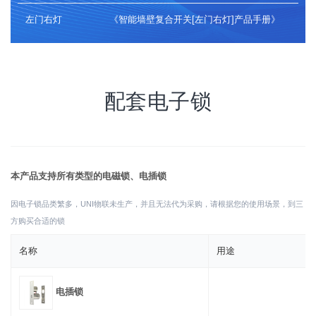
38
左门右灯
《智能墙壁复合开关[左门右灯]产品手册》
39
# 输出响应
40
echo
"
$response
"
配套电子锁
本产品支持所有类型的电磁锁、电插锁
因电子锁品类繁多，UNI物联未生产，并且无法代为采购，请根据您的使用场景，到三
方购买合适的锁
名称
用途
电插锁