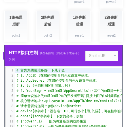
power1
power2
1路先通
2路先通
1路先断
2路先断
后断
后断
后通
后通
point1
point2
reset1
reset2
HTTP接口控制
以设备控制（向设备下发命令）
Shell-cURL
为例
1
# 首先您需要准备好一下几个值
2
# 1. AppID (在您的控制台的开发设置中获取)
3
# 2. AppSecret (在您的控制台的开发设置中获取)
4
# 3. ts (当前时间的时间戳，秒)
5
# 4. YourSign = md5(md5(AppSecret)ts);(其中的md
6
# 简单来说签名为md5(md5(你的开发者密码)拼接上面的ts时间戳的
7
# 核心请求地址：api.yoyoiot.cn/AppID/device/control/?sign=
8
# 请求需要传递两个参数device和order:
9
# device[字符串]：设备唯一ID，可传多个[用,间隔]，可在控制台
10
# order[json字符串]：下发的命令，例如：
11
# {"power":1}，一般为将通断器的线路接通
12
# {"power3":0}，一般为将开关或控制器的第3条线路关闭