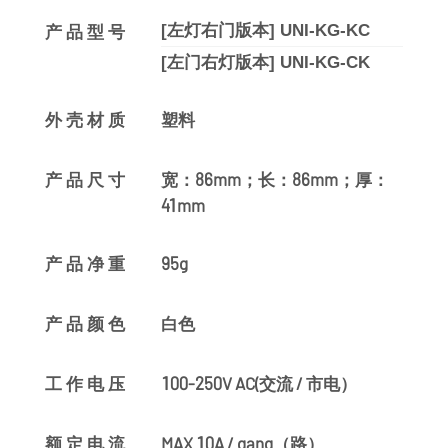
[左灯右门版本] UNI-KG-KC
产品型号
[左门右灯版本] UNI-KG-CK
塑料
外壳材质
宽：86mm；长：86mm；厚：
产品尺寸
41mm
95g
产品净重
白色
产品颜色
100-250V AC(交流 / 市电）
工作电压
MAX 10A / gang（路）
额定电流