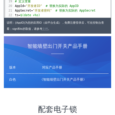
19
# 定义变量
20
AppId
=
"开发者ID"
# 替换为实际的 AppID
21
AppSecret
=
"开发者密码"
# 替换为实际的 AppSecret
22
ts
=
$(date +%s)
23
sign
=
$(echo -n $(echo -n 
$AppSecret
 | md5sum | awk '{pr
说明：{AppID}为您的应用ID（由平台生成），免费注册登录后，可在控制台查
24
看；sign和ts的取值，请参考
25
url
=
"https://api.yoyoiot.cn/
文档
。
${AppId}
/device/control/?si
26
27
# 请求体数据
28
device
=
"1878"
# 替换为实际的设备 ID ；可传多个[用,间隔]
智能墙壁出门开关产品手册
29
order
=
'{"power1":1}'
# 替换为实际的命令
30
31
# 构建请求体
32
postData
=
"{\"device\": \"
$device
\", \"order\": 
$order
}"
33
版本
对应产品手册
34
# 发送请求并获取响应
35
response
=
$(curl -s -X POST "
$url
" \
白色
《智能墙壁出门开关产品手册》
36
               -H "Content-Type: application/json" \
37
               -d "
$postData
")
38
39
# 输出响应
40
echo
"
$response
"
配套电子锁