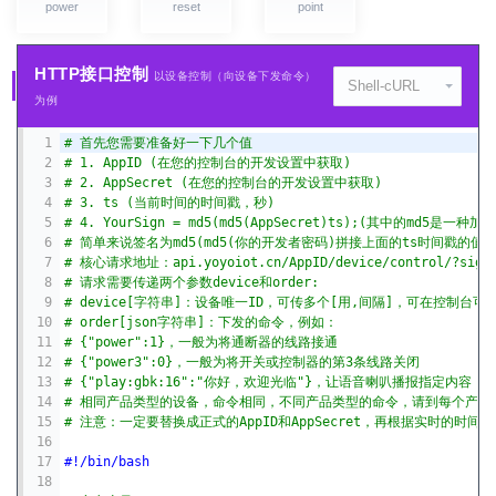
power
reset
point
HTTP接口控制
以设备控制（向设备下发命令）
Shell-cURL
为例
1
# 首先您需要准备好一下几个值
2
# 1. AppID (在您的控制台的开发设置中获取)
3
# 2. AppSecret (在您的控制台的开发设置中获取)
4
# 3. ts (当前时间的时间戳，秒)
5
# 4. YourSign = md5(md5(AppSecret)ts);(其中的md
6
# 简单来说签名为md5(md5(你的开发者密码)拼接上面的ts时间戳的
7
# 核心请求地址：api.yoyoiot.cn/AppID/device/control/?sign=
8
# 请求需要传递两个参数device和order:
9
# device[字符串]：设备唯一ID，可传多个[用,间隔]，可在控制台
10
# order[json字符串]：下发的命令，例如：
11
# {"power":1}，一般为将通断器的线路接通
12
# {"power3":0}，一般为将开关或控制器的第3条线路关闭
13
# {"play:gbk:16":"你好，欢迎光临"}，让语音喇叭播报指定内容
14
# 相同产品类型的设备，命令相同，不同产品类型的命令，请到每个产品
15
# 注意：一定要替换成正式的AppID和AppSecret，再根据实时的时间戳
16
17
#!/bin/bash
18