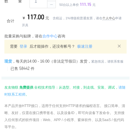
数量
111.15
50台以上单价
元
117.00
元
含税运，1%增值税普通发票，请在
个人中心
申请
合计
开具
批量采购与贴牌，请在
合作中心
咨询
×
需要
登录
后才能操作，还没有帐号？
极速注册
现货
，
每天的14:00 - 16:00（非法定节假日）发货，
紧急情况，请联系客服
58442
已售
件
友友物联
免费提供
全程技术指导：从选型、对接，到走线、安装、调试，
请随
时联系工程师
。
本产品开放HTTP接口，适用于任何支持HTTP请求的编程语言。 接口简单、清
晰、友好，仅需在接口携带签名、以及设备ID，即可向设备下发命令。 支持接
入任何形式的软件项目：Web、APP / 小程序、窗体软件、以及SaaS / 低代码
等平台。